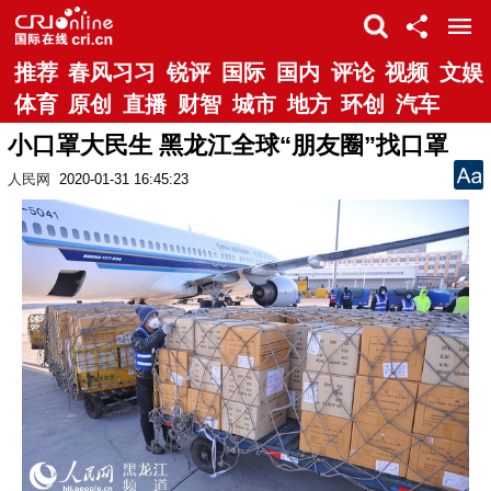
推荐
春风习习
锐评
国际
国内
评论
视频
文娱
体育
原创
直播
财智
城市
地方
环创
汽车
小口罩大民生 黑龙江全球“朋友圈”找口罩
人民网
2020-01-31 16:45:23