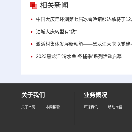
相关新闻
中国大庆连环湖第七届冰雪渔猎那达慕将于12
油城大庆转型有“数”
激活村集体发展新动能——黑龙江大庆以党建引
2023黑龙江“冷水鱼·冬捕季”系列活动启幕
关于我们
业务概况
关于本网
本网招聘
环球资讯
移动增值