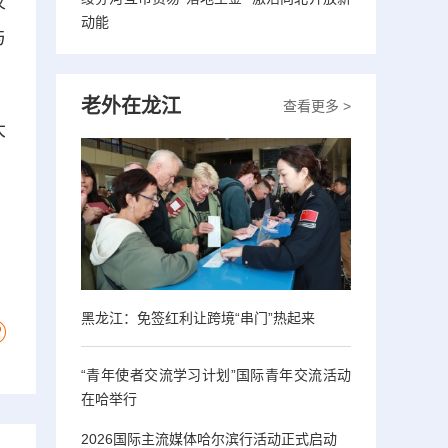
仪
动能
与
老外在龙江
查看更多 >
大
，
黑龙江：免签红利让跨境“串门”热起来
“青年使者交流学习计划”国际青年交流活动
在哈举行
2026国际主流媒体哈尔滨行活动正式启动