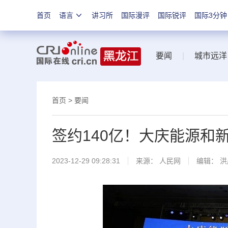
首页
语言
讲习所
国际漫评
国际锐评
国际3分钟
要闻
|
城市远洋
首页
>
要闻
签约140亿！大庆能源和
2023-12-29 09:28:31
来源：
人民网
编辑： 