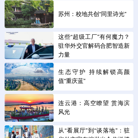
苏州：校地共创“同里诗光”
这些“超级工厂”有何魔力？
驻华外交官解码合肥智造新
力量
生态守护 持续解锁高颜
值“重庆蓝”
连云港：高空瞭望 赏海滨
风光
从“看展厅”到“谈落地”：驻