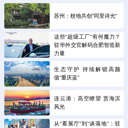
苏州：校地共创“同里诗光”
这些“超级工厂”有何魔力？
驻华外交官解码合肥智造新
力量
生态守护 持续解锁高颜
值“重庆蓝”
连云港：高空瞭望 赏海滨
风光
从“看展厅”到“谈落地”：驻