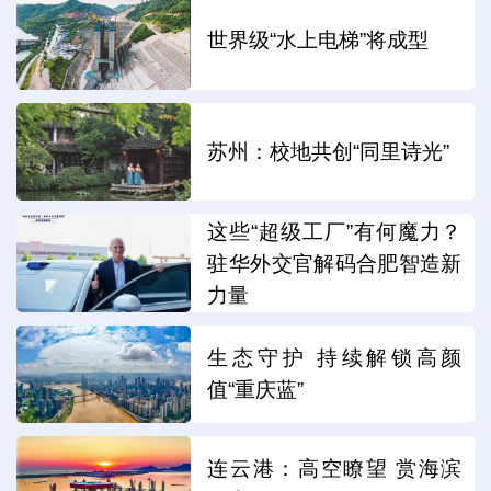
世界级“水上电梯”将成型
苏州：校地共创“同里诗光”
这些“超级工厂”有何魔力？
驻华外交官解码合肥智造新
力量
生态守护 持续解锁高颜
值“重庆蓝”
连云港：高空瞭望 赏海滨