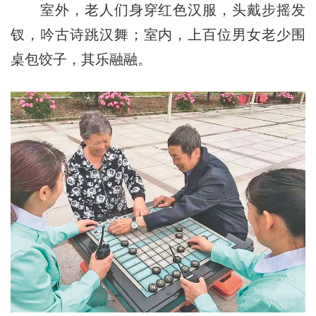
室外，老人们身穿红色汉服，头戴步摇发
钗，吟古诗跳汉舞；室内，上百位男女老少围
桌包饺子，其乐融融。