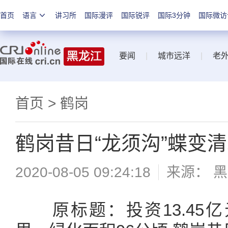
首页
语言
讲习所
国际漫评
国际锐评
国际3分钟
国际微访
要闻
|
城市远洋
|
老
首页
>
鹤岗
鹤岗昔日“龙须沟”蝶变
2020-08-05 09:24:18
来源：
黑
原标题：投资13.45亿元