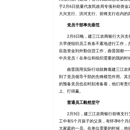
于2月6日批量代发民政局专项补助资金2
大兴支行、洪河支行、前锋支行在内的四家
党员干部率先垂范
2月6日晚，建三江农商银行大兴支行
大早便组织员工有条不紊地进行工作，共
应急资金到外勤信贷工作，曲晋国都一
中共党员！在单位和组织需要的我的时
曲晋国用实际行动鼓舞着建三江农商
到了党员领导干部的先锋模范作用。其
的预备党员也在时刻准备着，他们有责
上、打得赢。
普通员工毅然坚守
2月9日，建三江农商银行前锋支行为民
工中有5个月孩子的父亲，有怀孕8个
大家庭的一员。在单位需要的时候，他们