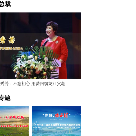
总裁
贾秀芳：不忘初心 用爱回馈龙江父老
专题