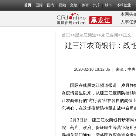
首页
国际
国内
视频
文娱
体育
汽车
城市
环球创业
本网头
人事任
首页
>>
黑龙江频道
>>
龙江要闻
>>正文
建三江农商银行：战“疫
2020-02-10 18:12:36
|
来源：
中央
国际在线黑龙江频道报道：岁月静好
炎疫情发生以来，从建三江疫情防控领
江农商银行的“逆行者”都在各自的岗位
忘初心，在这场疫情防控阻击战中奋勇
2月3日起，建三江农商银行所有网点
院、药店、政府、保证民生等营业场所
局相关部门通知，需将民政应急资金发