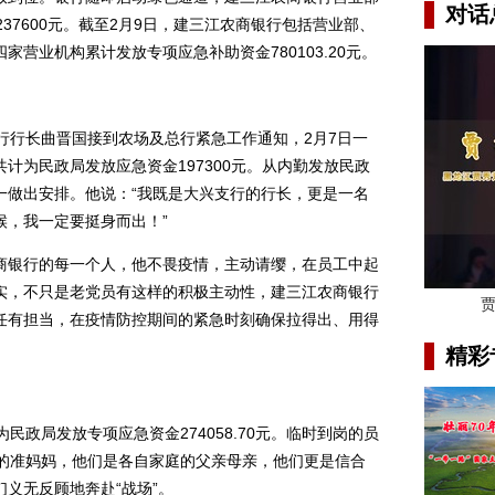
对话
37600元。截至2月9日，建三江农商银行包括营业部、
营业机构累计发放专项应急补助资金780103.20元。
行长曲晋国接到农场及总行紧急工作通知，2月7日一
计为民政局发放应急资金197300元。从内勤发放民政
一做出安排。他说：“我既是大兴支行的行长，更是一名
候，我一定要挺身而出！”
银行的每一个人，他不畏疫情，主动请缨，在员工中起
实，不只是老党员有这样的积极主动性，建三江农商银行
任有担当，在疫情防控期间的紧急时刻确保拉得出、用得
精彩
政局发放专项应急资金274058.70元。临时到岗的员
月的准妈妈，他们是各自家庭的父亲母亲，他们更是信合
义无反顾地奔赴“战场”。