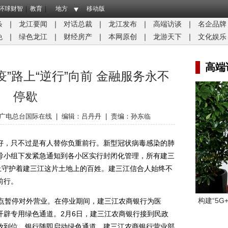
环球财智
教育
地方
移动版
条
｜
龙江要闻
｜
对话总裁
｜
龙江发布
｜
高端访谈
｜
名企品牌
免
｜
绿色龙江
｜
财经房产
｜
本网原创
｜
龙游天下
｜
文化娱乐
高端
”路上“逆行”向前 金融服务永不
停歇
广电总台国际在线
|
编辑：吕丹丹
|
责编：孙东临
，只不过是有人替你负重前行。新型冠状病毒感染的肺
导小组下发紧急通知到各小区实行封闭化管理，所有建三
上守护着建三江这片土地上的百姓。建三江信合人始终不
前行。
构建“5
暂停对外营业。在停业期间，建三江农商银行为医
开辟专用绿色通道。2月6日，建三江农商银行接到民政
放到位。银行随即启动绿色通道，建三江农商银行营业部