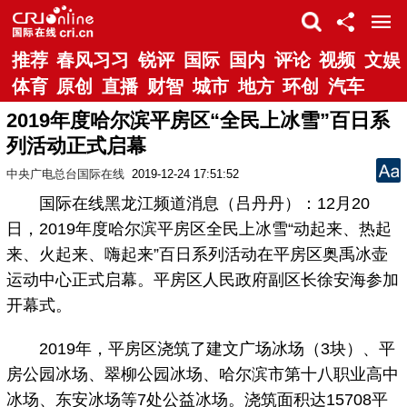
推荐
春风习习
锐评
国际
国内
评论
视频
文娱
体育
原创
直播
财智
城市
地方
环创
汽车
2019年度哈尔滨平房区“全民上冰雪”百日系
列活动正式启幕
中央广电总台国际在线
2019-12-24 17:51:52
国际在线黑龙江频道消息（吕丹丹）：12月20
日，2019年度哈尔滨平房区全民上冰雪“动起来、热起
来、火起来、嗨起来”百日系列活动在平房区奥禹冰壶
运动中心正式启幕。平房区人民政府副区长徐安海参加
开幕式。
2019年，平房区浇筑了建文广场冰场（3块）、平
房公园冰场、翠柳公园冰场、哈尔滨市第十八职业高中
冰场、东安冰场等7处公益冰场。浇筑面积达15708平