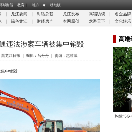
环球财智
教育
地方
移动版
条
｜
龙江要闻
｜
对话总裁
｜
龙江发布
｜
高端访谈
｜
名企品牌
免
｜
绿色龙江
｜
财经房产
｜
本网原创
｜
龙游天下
｜
文化娱乐
高端
交通违法涉案车辆被集中销毁
：
黑龙江日报
|
编辑：吕丹丹
|
责编：赵滢溪
被集中销毁
构建“5