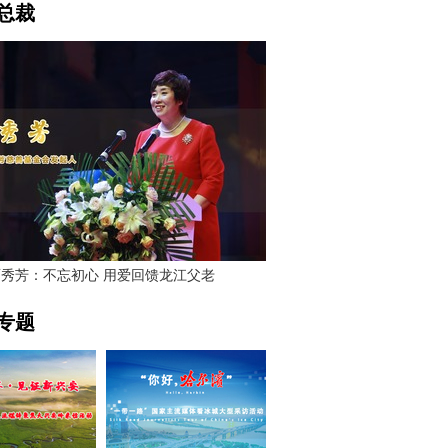
总裁
贾秀芳：不忘初心 用爱回馈龙江父老
专题