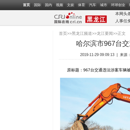
首页
国际
国内
视频
文娱
体育
汽车
城市
环球创业
本网头
人事任
首页
>>
黑龙江频道
>>
龙江要闻
>>正文
哈尔滨市967台
2019-11-29 09:09:13
|
来源
原标题：967台交通违法涉案车辆