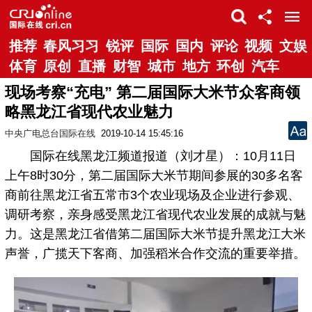
推荐
春风习习
锐评
国际
国内
评论
视频
文娱
体育
原创
直播
财智
城市
地方
环创
汽车
现场考察“充电” 第二届国际大米节众客商领
略黑龙江省现代农业魅力
中央广电总台国际在线
2019-10-14 15:45:16
国际在线黑龙江频道报道（刘才星）：10月11日
上午8时30分，第二届国际大米节期间参展的30多名客
商前往黑龙江省五常市3个农业现场及企业进行参观、
调研考察，亲身感受黑龙江省现代农业发展的成就与魅
力。这是黑龙江省借第二届国际大米节提升黑龙江大米
声誉，广揽天下客商、加强稻米合作交流的重要举措。