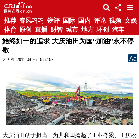
推荐
春风习习
锐评
国际
国内
评论
视频
文娱
体育
原创
直播
财智
城市
地方
环创
汽车
始终如一的追求 大庆油田为国“加油”永不停
歇
大庆网
2019-09-26 15:52:52
大庆油田敢于担当，为共和国挺起了工业脊梁。王庆松