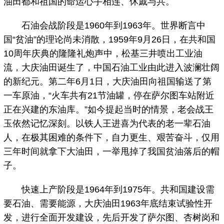
油田都和祖国的命运心手相连、休戚与共。
石油会战阶段是1960年到1963年。世界断言中
国“贫油”的理论尚未消散，1959年9月26日，在共和国
10周年庆典的隆隆礼炮声中，松基三井喷出工业油
流，大庆油田诞生了，中国石油工业由此进入波澜壮阔
的新纪元。第二年6月1日，大庆油田向祖国输送了第
一车原油，“火车共有21节油罐，停在萨尔图车站附近
正在兴建的东油库。”如今提起当时的情景，老会战王
玉依然记忆深刻。以铁人王进喜为代表的老一辈石油
人，在极其困难的条件下，自力更生、艰苦奋斗，仅用
三年时间就拿下大油田，一举甩掉了我国贫油落后的帽
子。
快速上产阶段是1964年到1975年。共和国建设需
要石油、需要能源，大庆油田1963年底结束试验性开
发，进行全面开发建设，先后开发了萨尔图、杏树岗和