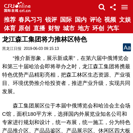
推荐
春风习习
锐评
国际
国内
评论
视频
文娱
体育
原创
直播
财智
城市
地方
环创
汽车
龙江森工集团将力推林区特色
黑龙江日报
2019-06-03 09:15:13
“推介新形象，展示新成果”，在第六届中俄博览会
和第三十届哈洽会即将举办之时，龙江森工集团将携最
特色优势产品精彩亮相，把森工林区生态资源、产业项
目、环境优势推介给投资者，推进产业升级，实现共同
发展。
森工集团展区位于本届中俄博览会和哈洽会主会场
C馆，面积180平方米，选择国内外展览业知名公司和
专家进行规划和设计，统一布展，统一施工，分为特色
产品推介区、产品品鉴区、产品展示区、休闲区四大板