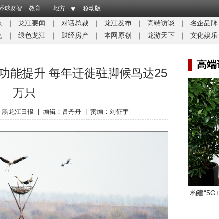
环球财智
教育
地方
移动版
条
｜
龙江要闻
｜
对话总裁
｜
龙江发布
｜
高端访谈
｜
名企品牌
免
｜
绿色龙江
｜
财经房产
｜
本网原创
｜
龙游天下
｜
文化娱乐
高端
功能提升 每年迁徙驻脚候鸟达25
万只
：
黑龙江日报
|
编辑：吕丹丹
|
责编：刘征宇
构建“5