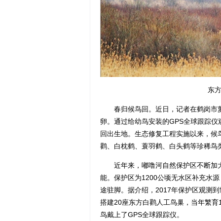
东方白
春归候鸟回。近日，记者在鹤岗市萝
卵。通过给幼鸟安装的GPS全球跟踪
回出生地。生态修复工程实施以来，候
鹳、白枕鹤、蓑羽鹤、白头鹤等珍稀鸟
近年来，嘟噜河自然保护区不断加大
能。保护区为1200公顷无水区补充水
途驻脚。据介绍，2017年保护区观测到
搭建20座东方白鹳人工鸟巢，当年繁育
鸟戴上了GPS全球跟踪仪。