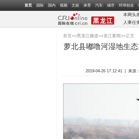
首页
国际
国内
视频
文娱
体育
汽车
城市
环球创业
本网头
人事任
首页
>>
黑龙江频道
>>
龙江要闻
>>正文
萝北县嘟噜河湿地生态
2019-04-26 17:12:41
|
来源