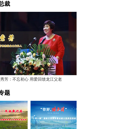
总裁
贾秀芳：不忘初心 用爱回馈龙江父老
专题