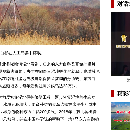
对话
鹳在人工鸟巢中嬉戏。
北县嘟噜河湿地看到，归来的东方白鹳又开始占巢孵
仪观测轨迹得知，去年在嘟噜河湿地孵化的幼鸟，也陆续飞
鸟在嘟噜河湿地省级自然保护区驻脚的丹顶鹤、东方白
类逐渐增多，每年迁徙驻脚的候鸟达25万只。
精彩
力度实施湿地保护修复工程，逐步恢复湿地的生态功
源，水域面积增大，更多种类的候鸟选择在这里生活或中
世界濒危物种东方白鹳200多只。2018年，萝北县出资
10只幼鸟，并在中国科学院的帮助下，为7只东方白鹳幼