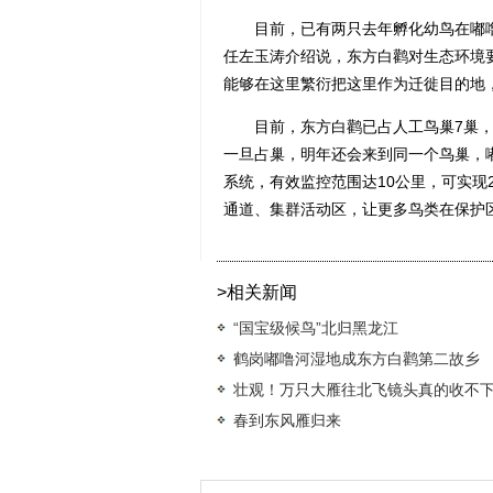
目前，已有两只去年孵化幼鸟在嘟噜
任左玉涛介绍说，东方白鹳对生态环境
能够在这里繁衍把这里作为迁徙目的地
目前，东方白鹳已占人工鸟巢7巢，
一旦占巢，明年还会来到同一个鸟巢，
系统，有效监控范围达10公里，可实现
通道、集群活动区，让更多鸟类在保护区
>相关新闻
“国宝级候鸟”北归黑龙江
鹤岗嘟噜河湿地成东方白鹳第二故乡
壮观！万只大雁往北飞镜头真的收不
春到东风雁归来