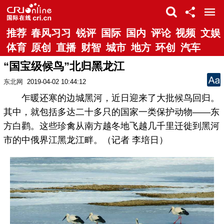
推荐
春风习习
锐评
国际
国内
评论
视频
文娱
体育
原创
直播
财智
城市
地方
环创
汽车
“国宝级候鸟”北归黑龙江
东北网
2019-04-02 10:44:12
乍暖还寒的边城黑河，近日迎来了大批候鸟回归。
其中，就包括多达二十多只的国家一类保护动物——东
方白鹳。这些珍禽从南方越冬地飞越几千里迁徙到黑河
市的中俄界江黑龙江畔。（记者 李培日）