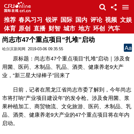
推荐
春风习习
锐评
国际
国内
评论
视频
文娱
体育
原创
直播
财智
城市
地方
环创
汽车
尚志市47个重点项目“扎堆”启动
哈尔滨新闻网
2019-03-06 09:35:55
原标题：尚志市47个重点项目“扎堆”启动｜涉及食
用菌、医药、木制品、乳品、酒类、健康养老9大产
业，“新三星大绿棒子”回来了
日前，记者在黑龙江省尚志市委了解到，今年尚志
市将打响“产业项目建设年”的发令枪。涉及食用菌、浆
果种植加工、商贸物流、文化旅游、医药、木制品、乳
品、酒类、健康养老9大产业的47个重点项目将在年内
启动。