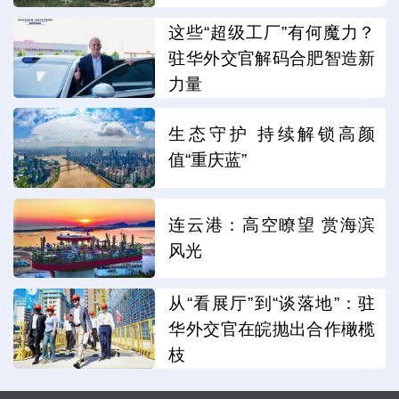
这些“超级工厂”有何魔力？
驻华外交官解码合肥智造新
力量
生态守护 持续解锁高颜
值“重庆蓝”
连云港：高空瞭望 赏海滨
风光
从“看展厅”到“谈落地”：驻
华外交官在皖抛出合作橄榄
枝