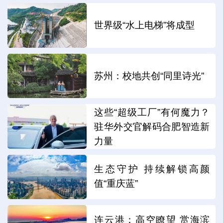
世界级“水上电梯”将成型
苏州：校地共创“同里诗光”
这些“超级工厂”有何魔力？
驻华外交官解码合肥智造新
力量
生态守护 持续解锁高颜
值“重庆蓝”
连云港：高空瞭望 赏海滨