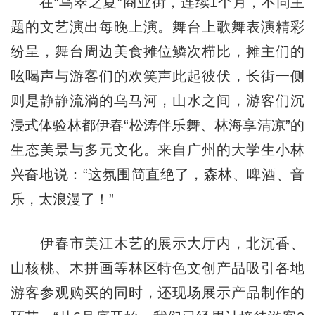
在“乌翠之夏”商业街，连续1个月，不同主
题的文艺演出每晚上演。舞台上歌舞表演精彩
纷呈，舞台周边美食摊位鳞次栉比，摊主们的
吆喝声与游客们的欢笑声此起彼伏，长街一侧
则是静静流淌的乌马河，山水之间，游客们沉
浸式体验林都伊春“松涛伴乐舞、林海享清凉”的
生态美景与多元文化。来自广州的大学生小林
兴奋地说：“这氛围简直绝了，森林、啤酒、音
乐，太浪漫了！”
伊春市美江木艺的展示大厅内，北沉香、
山核桃、木拼画等林区特色文创产品吸引各地
游客参观购买的同时，还现场展示产品制作的