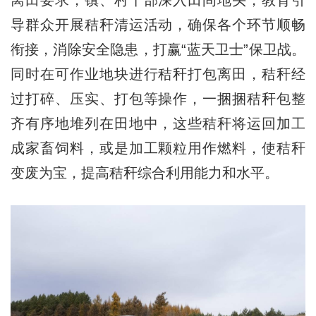
离田要求，镇、村干部深入田间地头，教育引
导群众开展秸秆清运活动，确保各个环节顺畅
衔接，消除安全隐患，打赢“蓝天卫士”保卫战。
同时在可作业地块进行秸秆打包离田，秸秆经
过打碎、压实、打包等操作，一捆捆秸秆包整
齐有序地堆列在田地中，这些秸秆将运回加工
成家畜饲料，或是加工颗粒用作燃料，使秸秆
变废为宝，提高秸秆综合利用能力和水平。