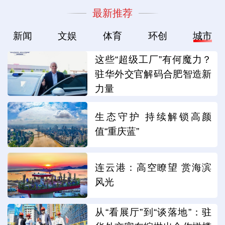
最新推荐
新闻
文娱
体育
环创
城市
这些“超级工厂”有何魔力？
驻华外交官解码合肥智造新
力量
生态守护 持续解锁高颜
值“重庆蓝”
连云港：高空瞭望 赏海滨
风光
从“看展厅”到“谈落地”：驻