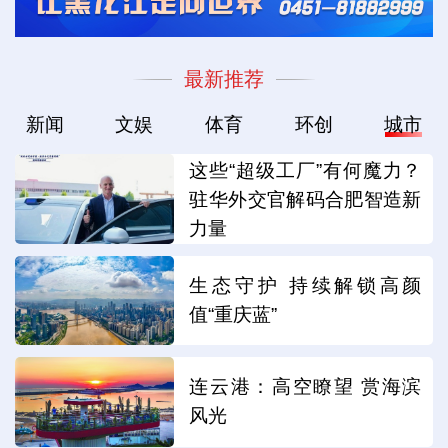
最新推荐
新闻
文娱
体育
环创
城市
这些“超级工厂”有何魔力？
驻华外交官解码合肥智造新
力量
生态守护 持续解锁高颜
值“重庆蓝”
连云港：高空瞭望 赏海滨
风光