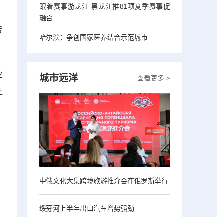
跟着赛事游龙江 黑龙江推81项夏季赛事促
融合
告
哈尔滨：争创国家医养结合示范城市
业
城市远洋
查看更多 >
社
中俄文化大集跨境旅游推介会在俄罗斯举行
绥芬河上半年出口汽车增势强劲