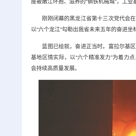
座被嫩江环抱、滋养的“钢铁机械城”，工
刚刚闭幕的黑龙江省第十三次党代会在龙
以“六个龙江”勾勒出我省未来五年的奋进
蓝图已绘就，奋进正当时。富拉尔基区将
基地区情实际，以“六个精准发力”为着力
会持续高质量发展。