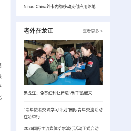
Nihao China外卡内绑移动支付应用落地
老外在龙江
查看更多 >
措
展
产
黑龙江：免签红利让跨境“串门”热起来
北
“青年使者交流学习计划”国际青年交流活动
在哈举行
2026国际主流媒体哈尔滨行活动正式启动