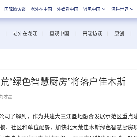
国际微访谈
老外在中国
外媒看中国
遇见中国
深耕世界
|
老外在龙江
|
直观中国
|
高端访谈
|
原创
|
荒“绿色智慧厨房”将落户佳木斯
 刘才星
公司了解到，作为共建大三江垦地融合发展示范区重点
餐、社区和单位配餐，加快北大荒佳木斯绿色智慧厨房