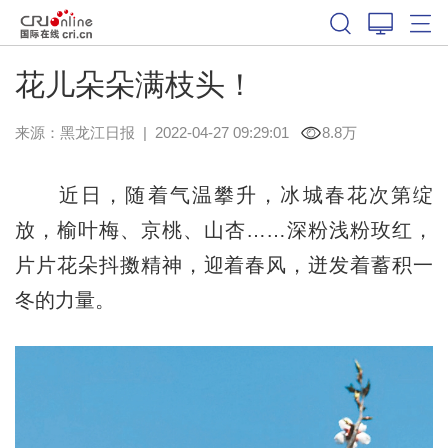
花儿朵朵满枝头！
来源：
黑龙江日报
|
2022-04-27 09:29:01
8.8万
近日，随着气温攀升，冰城春花次第绽
放，榆叶梅、京桃、山杏……深粉浅粉玫红，
片片花朵抖擞精神，迎着春风，迸发着蓄积一
冬的力量。