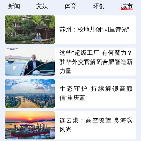
新闻
文娱
体育
环创
城市
苏州：校地共创“同里诗光”
这些“超级工厂”有何魔力？
驻华外交官解码合肥智造新
力量
生态守护 持续解锁高颜
值“重庆蓝”
连云港：高空瞭望 赏海滨
风光