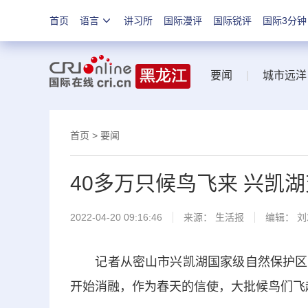
首页
语言
讲习所
国际漫评
国际锐评
国际3分钟
要闻
|
城市远洋
首页
>
要闻
40多万只候鸟飞来 兴凯
2022-04-20 09:16:46
来源：
生活报
编辑： 
记者从密山市兴凯湖国家级自然保护区了
开始消融，作为春天的信使，大批候鸟们飞