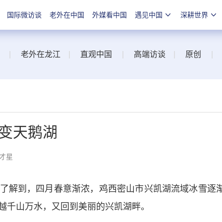
国际微访谈
老外在中国
外媒看中国
遇见中国
深耕世界
|
老外在龙江
|
直观中国
|
高端访谈
|
原创
|
湖变天鹅湖
刘才星
解到，四月春意渐浓，鸡西密山市兴凯湖流域冰雪逐
越千山万水，又回到美丽的兴凯湖畔。