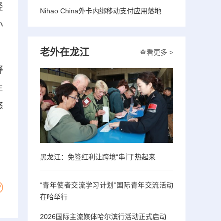
经
Nihao China外卡内绑移动支付应用落地
小
老外在龙江
查看更多 >
野
生
悠
黑龙江：免签红利让跨境“串门”热起来
“青年使者交流学习计划”国际青年交流活动
在哈举行
2026国际主流媒体哈尔滨行活动正式启动