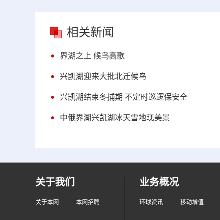
相关新闻
界湖之上 候鸟高歌
兴凯湖迎来大批北迁候鸟
兴凯湖结束冬捕期 不定时巡逻保安全
中俄界湖兴凯湖冰天雪地现美景
关于我们
业务概况
关于本网
本网招聘
环球资讯
移动增值