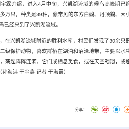
霖介绍，进入4月中旬，兴凯湖流域的候鸟高峰期已
0多万只，种类是39种，像常见的东方白鹳、丹顶鹤、大
鸟已经来到了兴凯湖流域。
在兴凯湖流域附近的胜利水库，村民们发现了30余只
二级保护动物，喜欢群栖在湖泊和沼泽地带，主要以水
，荡起阵阵涟漪，它们或栖息觅食，或在天空翱翔，或
孙海淇 于金鑫 记者 于海霞）
分享：