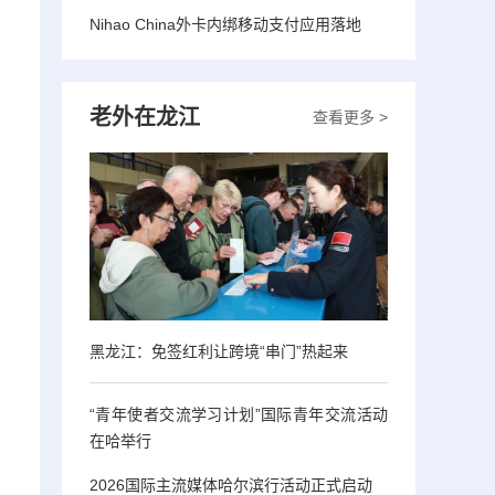
Nihao China外卡内绑移动支付应用落地
老外在龙江
查看更多 >
黑龙江：免签红利让跨境“串门”热起来
“青年使者交流学习计划”国际青年交流活动
在哈举行
2026国际主流媒体哈尔滨行活动正式启动