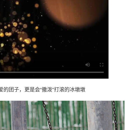
团子，更是会“撒泼”打滚的冰墩墩