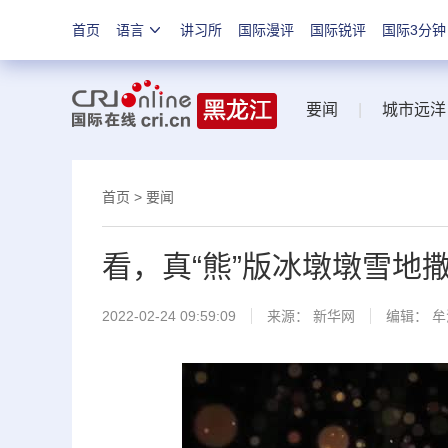
首页
语言
讲习所
国际漫评
国际锐评
国际3分钟
要闻
|
城市远洋
首页
>
要闻
看，真“熊”版冰墩墩雪地
2022-02-24 09:59:09
来源：
新华网
编辑： 