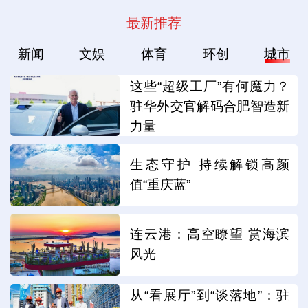
最新推荐
新闻
文娱
体育
环创
城市
这些“超级工厂”有何魔力？
驻华外交官解码合肥智造新
力量
生态守护 持续解锁高颜
值“重庆蓝”
连云港：高空瞭望 赏海滨
风光
从“看展厅”到“谈落地”：驻