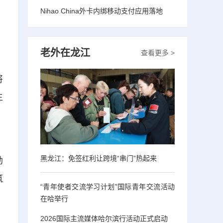
Nihao China外卡内绑移动支付应用落地
老外在龙江
查看更多 >
将
生
、
黑龙江：免签红利让跨境“串门”热起来
勋
筑
“青年使者交流学习计划”国际青年交流活动
在哈举行
2026国际主流媒体哈尔滨行活动正式启动