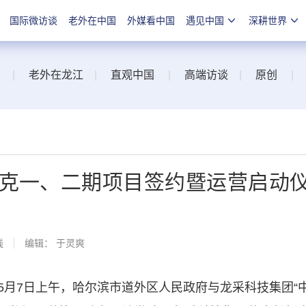
国际微访谈
老外在中国
外媒看中国
遇见中国
深耕世界
|
老外在龙江
|
直观中国
|
高端访谈
|
原创
|
洛克一、二期项目签约暨运营启动
线
编辑： 于灵爽
7日上午，哈尔滨市道外区人民政府与龙采科技集团“