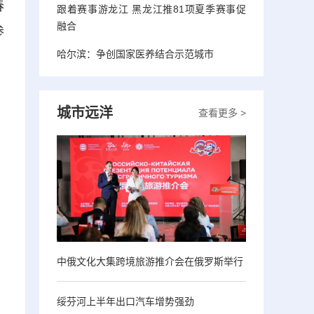
春
跟着赛事游龙江 黑龙江推81项夏季赛事促
融合
参
哈尔滨：争创国家医养结合示范城市
城市远洋
查看更多 >
中俄文化大集跨境旅游推介会在俄罗斯举行
绥芬河上半年出口汽车增势强劲