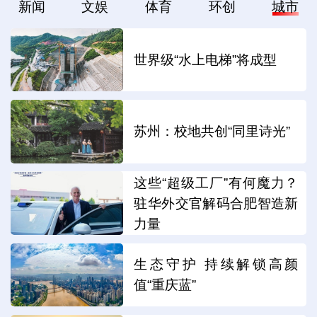
新闻
文娱
体育
环创
城市
世界级“水上电梯”将成型
苏州：校地共创“同里诗光”
这些“超级工厂”有何魔力？
驻华外交官解码合肥智造新
力量
生态守护 持续解锁高颜
值“重庆蓝”