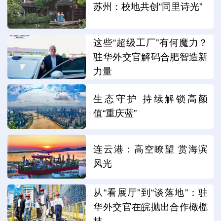
苏州：校地共创“同里诗光”
这些“超级工厂”有何魔力？
驻华外交官解码合肥智造新
力量
生态守护 持续解锁高颜
值“重庆蓝”
连云港：高空瞭望 赏海滨
风光
从“看展厅”到“谈落地”：驻
华外交官在皖抛出合作橄榄