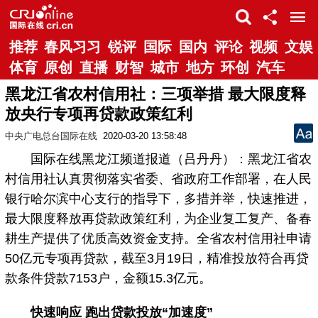
推荐
春风习习
锐评
国际
国内
评论
视频
文娱
体育
原创
直播
财智
城市
地方
环创
汽车
黑龙江省农村信用社：三项举措 最大限度释
放央行专项再贷款政策红利
中央广电总台国际在线
2020-03-20 13:58:48
国际在线黑龙江频道报道（吕丹丹）：黑龙江省农
村信用社认真贯彻落实省委、省政府工作部署，在人民
银行哈尔滨中心支行的指导下，多措并举，快速推进，
最大限度释放再贷款政策红利，为企业复工复产、备春
耕生产提供了优质高效资金支持。全省农村信用社申请
50亿元专项再贷款，截至3月19日，精准投放符合再贷
款条件贷款7153户，金额15.3亿元。
快速响应 跑出贷款投放“加速度”