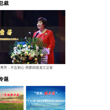
总裁
贾秀芳：不忘初心 用爱回馈龙江父老
专题