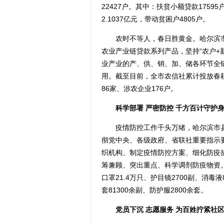
22427户。其中：扶贫小额贷款1759
2.1037亿元，带动贫困户4805户。
农时不等人，春日胜黄金。哈尔滨市
农业产业链贷款系列产品，坚持“农户+
业产业的产、供、销、加、储各环节全链
用。截至目前，全市农信社累计投放春耕
86家、涉农企业176户。
科学部署 严密防控 千方百计守护
疫情防控工作千头万绪，哈尔滨市县
彻党中央、各级政府、省联社重要指示
织机构、制定疫情防控方案、细化防疫
筹兼顾、突出重点、科学调剂防疫物资。
口罩21.4万只、护目镜2700副、消毒液
套81300余副、防护服2800余套。
党员下沉 志愿服务 为百姓拧紧社区