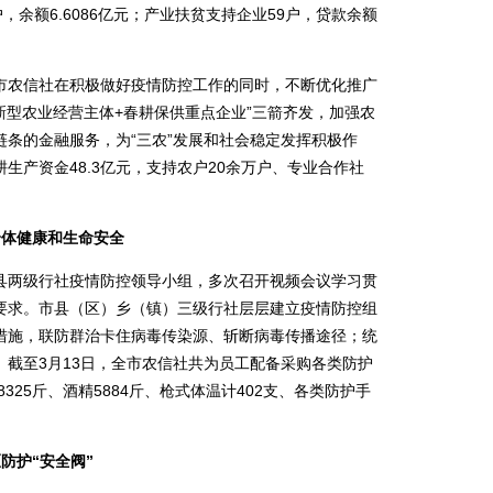
5户，余额6.6086亿元；产业扶贫支持企业59户，贷款余额
农信社在积极做好疫情防控工作的同时，不断优化推广
新型农业经营主体+春耕保供重点企业”三箭齐发，加强农
条的金融服务，为“三农”发展和社会稳定发挥积极作
生产资金48.3亿元，支持农户20余万户、专业合作社
身体健康和生命安全
两级行社疫情防控领导小组，多次召开视频会议学习贯
要求。市县（区）乡（镇）三级行社层层建立疫情防控组
措施，联防群治卡住病毒传染源、斩断病毒传播途径；统
截至3月13日，全市农信社共为员工配备采购各类防护
8325斤、酒精5884斤、枪式体温计402支、各类防护手
防护“安全阀”