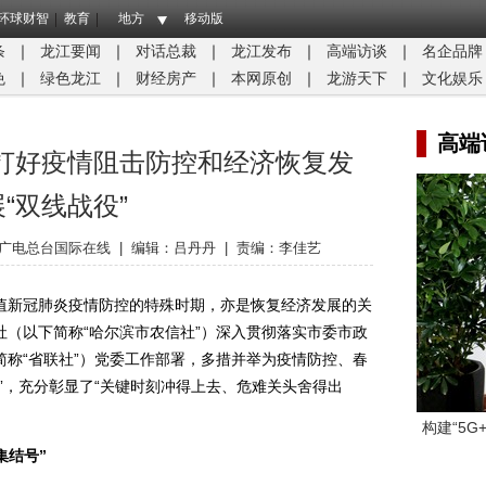
环球财智
教育
地方
移动版
条
｜
龙江要闻
｜
对话总裁
｜
龙江发布
｜
高端访谈
｜
名企品牌
免
｜
绿色龙江
｜
财经房产
｜
本网原创
｜
龙游天下
｜
文化娱乐
高端
打好疫情阻击防控和经济恢复发
展“双线战役”
广电总台国际在线
|
编辑：吕丹丹
|
责编：李佳艺
新冠肺炎疫情防控的特殊时期，亦是恢复经济发展的关
（以下简称“哈尔滨市农信社”）深入贯彻落实市委市政
称“省联社”）党委工作部署，多措并举为疫情防控、春
”，充分彰显了“关键时刻冲得上去、危难关头舍得出
构建“5
集结号”