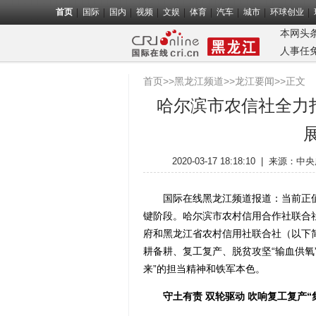
首页
国际
国内
视频
文娱
体育
汽车
城市
环球创业
本网头
人事任
首页
>>
黑龙江频道
>>
龙江要闻
>>正文
哈尔滨市农信社全力
2020-03-17 18:18:10
|
来源：
中央
国际在线黑龙江频道报道：当前正值
键阶段。哈尔滨市农村信用合作社联合社
府和黑龙江省农村信用社联合社（以下简
耕备耕、复工复产、脱贫攻坚“输血供氧
来”的担当精神和铁军本色。
守土有责 双轮驱动 吹响复工复产“