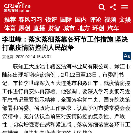
推荐
春风习习
锐评
国际
国内
评论
视频
文娱
体育
原创
直播
财智
城市
地方
环创
汽车
李世峰：落实落细落靠各环节工作措施 坚决
打赢疫情防控的人民战争
东北网
2020-02-14 15:43:31
获知五大连池市辖区沾河林业局有限公司、嫩江市
陆续出现新增确诊病例，2月12日至13日，市委副书
记、市长李世峰深入五大连池市和嫩江市，就疫情防控
工作进行再安排再部署。他强调，要深入学习贯彻习近
平总书记重要指示精神，全面落实党中央、国务院决策
部署和省委、省政府工作要求，认真学习市委常委会会
议精神，充分认识当前应对疫情防控的复杂性、严峻
性，切实增强责任感和紧迫感，落实落细落靠各环节工