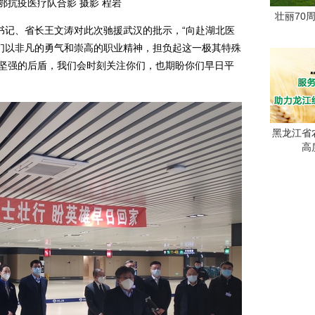
鄂抗疫医疗队合影 摄影 程岩
壮丽70
记、省长王文涛对此次驰援武汉的批示，“向赴湖北医
们以非凡的勇气和崇高的职业精神，担负起这一极其特殊
们坚强的后盾，我们会时刻关注你们，也期盼你们早日平
黑龙江省
高