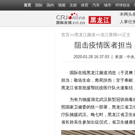
首页
国际
国内
视频
文娱
体育
汽车
城市
环球创业
本网头
人事任
首页
>>
黑龙江频道
>>
龙江要闻
>>正文
阻击疫情医者担当 
2020-01-28 16:37:03
|
来源：中央
国际在线黑龙江频道消息（于灵爽 通
担当；敬佑生命，救死扶伤；甘于奉献，
黑龙江省首批援鄂抗疫医疗队火速集结
为有力驰援湖北武汉新型冠状病毒感
照国家卫健委的统一部署，黑龙江省卫生
疗队驰援武汉。晚七时，黑龙江省卫生
省长孙东生参加出征仪式，省卫生健康