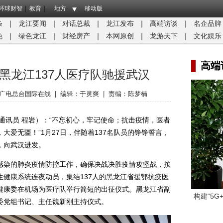
环球财智
教育
地方
移动版
条
｜
龙江要闻
｜
对话总裁
｜
龙江发布
｜
高端访谈
｜
名企品牌
免
｜
绿色龙江
｜
财经房产
｜
本网原创
｜
龙游天下
｜
文化娱乐
高端
黑龙江137人医疗队驰援武汉
广电总台国际在线
|
编辑：于灵爽
|
责编：陈梦楠
讯员 程岩）：“不忘初心，牢记使命；抗击疫情，医者
大爱无疆！”1月27日，伴随着137名队员的铮铮誓言，
，向武汉进发。
染的肺炎疫情防控工作，确保决战决胜疫情攻坚战，按
健康系统连夜动员，集结137人的黑龙江省援鄂抗疫医
健康委在机场为医疗队举行简短的出征仪式。黑龙江省副
构建“5
委党组书记、主任魏新刚主持仪式。