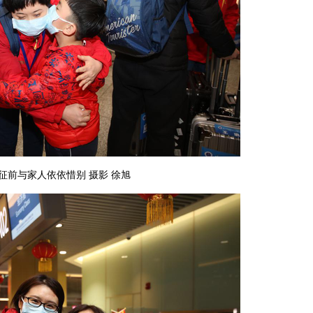
征前与家人依依惜别 摄影 徐旭