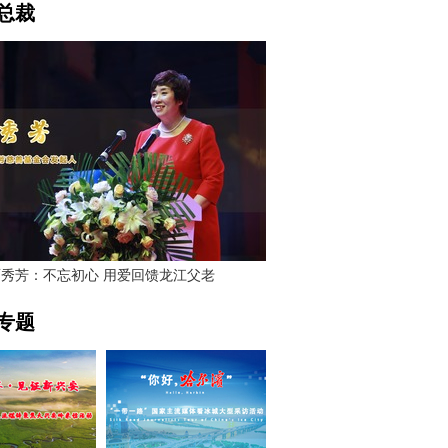
总裁
贾秀芳：不忘初心 用爱回馈龙江父老
专题