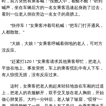
时，前方突然有乘客喊：“按她人中，看醒不醒！”听到
喊声，坐在车辆后方的一名女乘客迅速起身跑了过去，
看到一位老人倒在旁边一名女子的肩膀上。
“快停车！”女乘客冲着司机喊：“把车门打开通风，
人都散散。”
“大娘，大娘！”女乘客呼喊着倒地的老人，可对方
没反应。
“赶紧打120！”女乘客请求其他乘客帮忙，把老人
平放在地上。事发突然，车上的乘客慌乱中有人下车，
有人惊慌无措，没有反应过来。
这时，女乘客把老人抱起来轻轻地放在车厢的过道
上，把老人的衣服解开，双手交叉放在老人胸前，开始
做心肺复苏。大约一分钟后，老人皱了皱眉，“哎呀”一