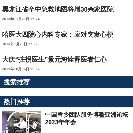
黑龙江省卒中急救地图将增30余家医院
2018年11月21日 15:24
哈医大四院心内科专家：应对突发心梗
2018年1月23日 17:37
大庆“拄拐医生”景元海诠释医者仁心
2019年10月16日 15:02
搜索推荐
热门推荐
中国雪乡团队服务博鳌亚洲论坛
2023年年会