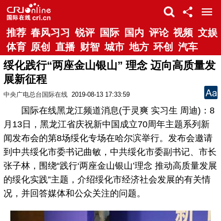
推荐
春风习习
锐评
国际
国内
评论
视频
文娱
体育
原创
直播
财智
城市
地方
环创
汽车
绥化践行“两座金山银山” 理念 迈向高质量发
展新征程
中央广电总台国际在线
2019-08-13 17:33:59
国际在线黑龙江频道消息(于灵爽 实习生 周迪)：8
月13日，黑龙江省庆祝新中国成立70周年主题系列新
闻发布会的第8场绥化专场在哈尔滨举行。发布会邀请
到中共绥化市委书记曲敏，中共绥化市委副书记、市长
张子林，围绕“践行‘两座金山银山’理念 推动高质量发展
的绥化实践”主题，介绍绥化市经济社会发展的有关情
况，并回答媒体和公众关注的问题。