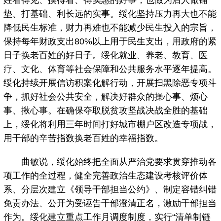
垫、打基础、利长远的实事。绥化坚持压力再大也不能
降低民生标准，财力再难也不能减少民生投入的宗旨，
保持每年财政支出80%以上用于民生支出，用政府的紧
日子换老百姓的好日子。绥化就业、养老、教育、医
疗、文化、体育等社会保障和公共服务水平逐年提高。
绥化持续开展信访积案化解行动，开展扫黑除恶专项斗
争，抓好社会公共安全，解决好群众的操心事、烦心
事、揪心事。在确保夺取脱贫攻坚战决战全胜的基础
上，绥化将利用三年时间打好城市棚户区改造专项战，
用干部的辛苦指数换老百姓的幸福指数。
曲敏说，绥化始终把全面从严治党要求贯穿推动各
项工作的全过程，健全完善政治生态建设考核评价体
系、分层次建立《领导干部担当公约》、制定容错纠错
免责办法、公开为受诬告干部澄清正名，激励干部担当
作为。绥化建立重点工作月调度制度，实行“清单制链