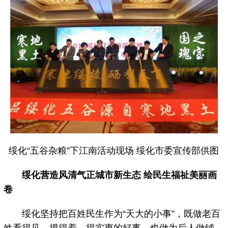
绥化“五谷杂粮”下江南活动现场 绥化市委宣传部供图
绥化营造风清气正城市新生态 绘民生福祉美丽画
卷
绥化坚持把百姓民生作为“天大的小事”，既做老百
姓看得见、摸得着、得实惠的好事，也做为后人做铺