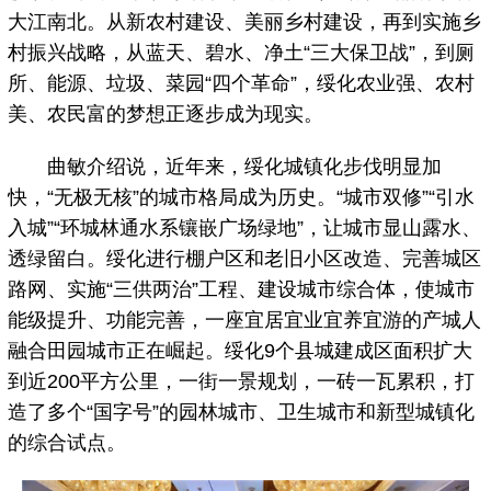
大江南北。从新农村建设、美丽乡村建设，再到实施乡
村振兴战略，从蓝天、碧水、净土“三大保卫战”，到厕
所、能源、垃圾、菜园“四个革命”，绥化农业强、农村
美、农民富的梦想正逐步成为现实。
曲敏介绍说，近年来，绥化城镇化步伐明显加
快，“无极无核”的城市格局成为历史。“城市双修”“引水
入城”“环城林通水系镶嵌广场绿地”，让城市显山露水、
透绿留白。绥化进行棚户区和老旧小区改造、完善城区
路网、实施“三供两治”工程、建设城市综合体，使城市
能级提升、功能完善，一座宜居宜业宜养宜游的产城人
融合田园城市正在崛起。绥化9个县城建成区面积扩大
到近200平方公里，一街一景规划，一砖一瓦累积，打
造了多个“国字号”的园林城市、卫生城市和新型城镇化
的综合试点。