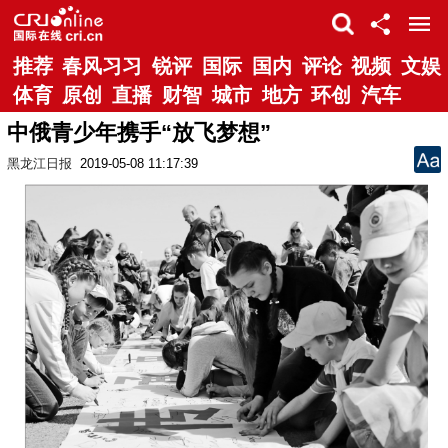
推荐
春风习习
锐评
国际
国内
评论
视频
文娱
体育
原创
直播
财智
城市
地方
环创
汽车
中俄青少年携手“放飞梦想”
黑龙江日报
2019-05-08 11:17:39