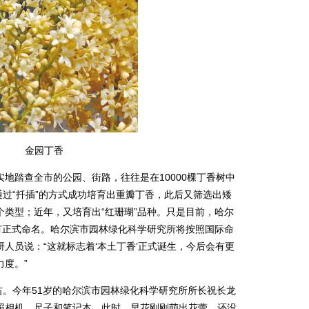
金园丁香
踏查全市的公园、街路，往往是在10000棵丁香树中
们通过“扦插”的方式成功培育出重瓣丁香，此后又筛选出矮
类型；近年，又培育出“红珊瑚”品种。只是目前，哈尔
有正式命名。哈尔滨市园林绿化科学研究所将按照国际命
人员说：“这就标志着‘本土丁香’正式诞生，今后会有更
度。”
右。今年51岁的哈尔滨市园林绿化科学研究所所长祝长龙
照相机、尺子和笔记本。此时，早花刚刚萌出花蕾，还没