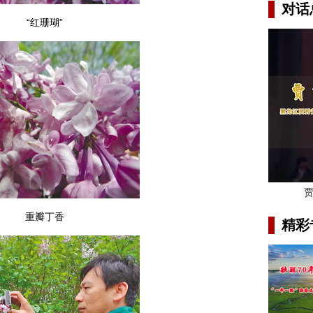
对话
“红珊瑚”
重瓣丁香
精彩