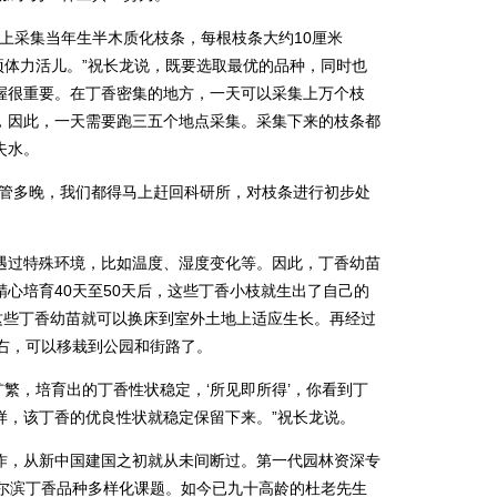
上采集当年生半木质化枝条，每根枝条大约10厘米
一项体力活儿。”祝长龙说，既要选取最优的品种，同时也
握很重要。在丁香密集的地方，一天可以采集上万个枝
，因此，一天需要跑三五个地点采集。采集下来的枝条都
失水。
管多晚，我们都得马上赶回科研所，对枝条进行初步处
过特殊环境，比如温度、湿度变化等。因此，丁香幼苗
精心培育40天至50天后，这些丁香小枝就生出了自己的
这些丁香幼苗就可以换床到室外土地上适应生长。再经过
左右，可以移栽到公园和街路了。
繁，培育出的丁香性状稳定，‘所见即所得’，你看到丁
样，该丁香的优良性状就稳定保留下来。”祝长龙说。
，从新中国建国之初就从未间断过。第一代园林资深专
哈尔滨丁香品种多样化课题。如今已九十高龄的杜老先生