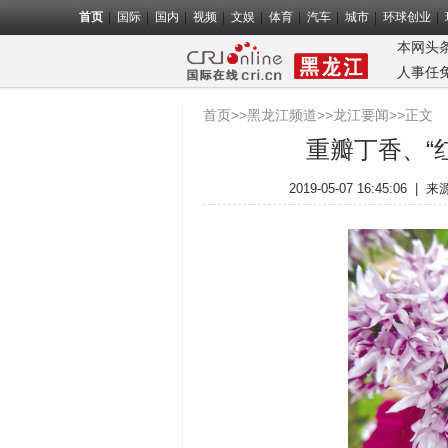
首页
国际
国内
视频
文娱
体育
汽车
城市
环球创业
本网头
人事任
首页
>>
黑龙江频道
>>
龙江要闻
>>正文
重瓣丁香、“
2019-05-07 16:45:06
|
来