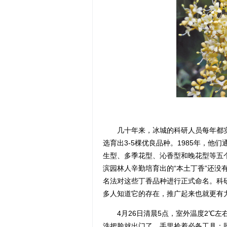
几十年来，冰城的科研人员每年都实地
选育出3-5棵优良品种。1985年，他
生型、多季花型、沁香型和晚花型等五个
滨园林人辛勤培育出的“本土丁香”还没
名法对这些丁香品种进行正式命名。科研
多人知道它的存在，推广起来也就更有力
4月26日清晨5点，室外温度2℃左
洗把脸就出门了，手里拎着必备工具：