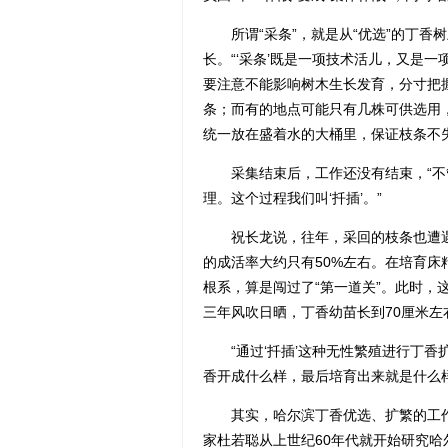
所谓“采条”，就是从“优选”的丁香树
长。“‘采条’既是一项技术活儿，又是
要注意不能影响树木生长发育，分寸把
条；而有的地点可能只有几株可供选用
统一放在盛着水的大桶里，保证枝条不
采集结束后，工作还没有结束，“不
理。这个过程我们叫‘扦插’。”
祝长龙说，往年，采回的枝条也遭遇
的成活率大约只有50%左右。在培育床
根系，算是闯过了“第一道关”。此时，
三年风吹日晒，丁香幼苗长到70厘米
“通过‘扦插’这种无性繁殖进行丁香扩
香开成什么样，最后培育出来就是什么
其实，哈尔滨丁香优选、扩繁的工作
家杜若聪从上世纪60年代就开始研究