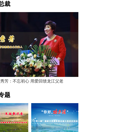
总裁
贾秀芳：不忘初心 用爱回馈龙江父老
专题