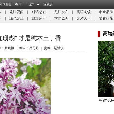
环球财智
教育
地方
移动版
条
｜
龙江要闻
｜
对话总裁
｜
龙江发布
｜
高端访谈
｜
名企品牌
免
｜
绿色龙江
｜
财经房产
｜
本网原创
｜
龙游天下
｜
文化娱乐
高端
红珊瑚” 才是纯本土丁香
源：
新晚报
|
编辑：吕丹丹
|
责编：赵滢溪
构建“5