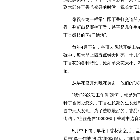
到大部分丁香花盛开的时候，祝长龙要
像祝长龙一样常年跟丁香打交道的人
香，判断出是哪种丁香，甚至是几年生
丁香嫩枝的“独门绝活”。
每年4月下旬，科研人员就开始上街观
碌中，每天早上四五点钟天刚亮，十几个
丁香花的各种特性，比如单朵花大小、
记。
从早花盛开到晚花凋谢，他们的“采花
“我们的这项工作叫‘选优’，就是为
种丁香历史悠久，丁香在长期的生长过
园中无人发现。为了选取最好的丁香品
街路，“往往是在10000棵丁香树中选育
5月中下旬，早花丁香花谢之后，品种“
员由“单一作战”变成“集体作战”，同时