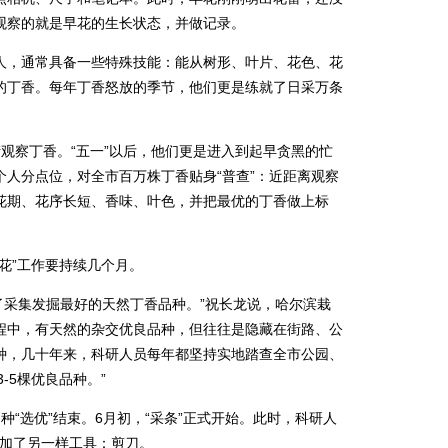
观察的就是早花的生长状态，并做记录。
，通常具备一些特殊技能：能从树形、叶片、花色、花
的丁香。每年丁香怒放的季节，他们更是练就了日采万条
察丁香。“五一”以后，他们更是进入到起早贪黑的忙
人分点位，对全市百万株丁香贴身“普查”：近距离观察
花期、花序长短、香味、叶色，并把最优的丁香做上标
”工作要持续几个月。
了采集发掘最好的天然丁香品种。”祝长龙说，哈尔滨栽
程中，有天然的杂交优良品种，但往往是隐藏在街路、公
种，几十年来，科研人员每年都坚持实地踏查全市公园、
3-5棵优良品种。”
选优”结束。6月初，“采条”正式开始。此时，科研人
增加了另一样工具：剪刀。