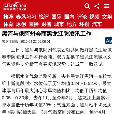
推荐
春风习习
锐评
国际
国内
评论
视频
文娱
体育
原创
直播
财智
城市
地方
环创
汽车
黑河与俄阿州会商黑龙江防凌汛工作
黑龙江日报
2019-04-22 09:06:01
近日，黑河与俄阿州代表团就共同做好黑龙江流域
春季防凌汛工作举行会商。双方互换了黑龙江流域水文
气象资料，分析了今春凌汛形势，达成了一致意见。
根据水文气象监测分析，去冬黑龙江黑河—布拉戈
维申斯克段封江水位低于历年均值0.24－0.52米；最大
冰厚与历年最大河心冰厚均值相比，均低于历年均值
0.05－0.30米。去冬11月至今年2月，黑龙江上游累计
降水量低于历年均值33%；气温方面，黑河站平均比历
年同期高3摄氏度。3月气温空间分布正向。预计4月，