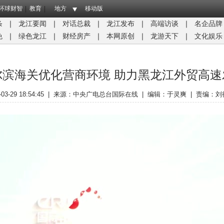
环球财智
教育
地方
移动版
条
｜
龙江要闻
｜
对话总裁
｜
龙江发布
｜
高端访谈
｜
名企品牌
免
｜
绿色龙江
｜
财经房产
｜
本网原创
｜
龙游天下
｜
文化娱乐
尔滨海关优化营商环境 助力黑龙江外贸高速
-03-29 18:54:45
|
来源：
中央广电总台国际在线
|
编辑：于灵爽
|
责编：刘