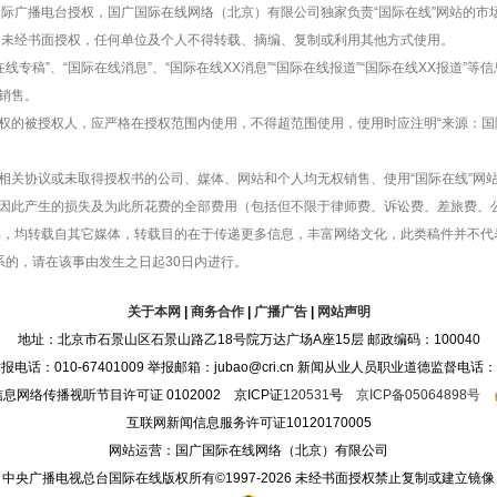
国际广播电台授权，国广国际在线网络（北京）有限公司独家负责“国际在线”网站的市
容，未经书面授权，任何单位及个人不得转载、摘编、复制或利用其他方式使用。
在线专稿”、“国际在线消息”、“国际在线XX消息”“国际在线报道”“国际在线XX报道
销售。
权的被授权人，应严格在授权范围内使用，不得超范围使用，使用时应注明“来源：国
相关协议或未取得授权书的公司、媒体、网站和个人均无权销售、使用“国际在线”网
因此产生的损失及为此所花费的全部费用（包括但不限于律师费、诉讼费、差旅费、
的作品，均转载自其它媒体，转载目的在于传递更多信息，丰富网络文化，此类稿件并不
系的，请在该事由发生之日起30日内进行。
关于本网
|
商务合作
|
广播广告
|
网站声明
地址：北京市石景山区石景山路乙18号院万达广场A座15层 邮政编码：100040
：010-67401009 举报邮箱：jubao@cri.cn 新闻从业人员职业道德监督电话：010-6
息网络传播视听节目许可证 0102002 京ICP证
120531
号
京ICP备05064898号
互联网新闻信息服务许可证10120170005
网站运营：国广国际在线网络（北京）有限公司
中央广播电视总台国际在线版权所有©1997-
2026 未经书面授权禁止复制或建立镜像