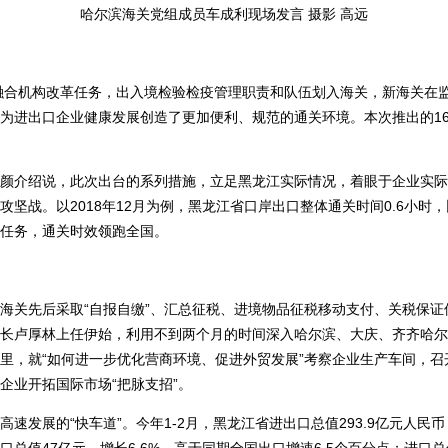
哈尔滨海关党组成员车成利现场发言 摄影 高远
融合机构改革任务，出入境检验检疫管理职责和队伍划入海关，新海关在
为进出口企业健康发展创造了更加便利、规范的通关环境。本次推出的1
介绍说，此次出台的系列措施，立足黑龙江实际情况，着眼于企业实际
战。以2018年12月为例，黑龙江省口岸出口整体通关时间0.6小时，比2
任务，通关时效领跑全国。
关先后采取“自报自缴”、汇总征税、进境物品征税移动支付、关税保证
长卢厚林上任伊始，利用不到两个月的时间深入哈尔滨、大庆、齐齐哈尔
里，就“如何进一步优化营商环境、促进外贸发展”考察企业生产车间，
企业开拓国际市场“把脉支招”。
展的“快车道”。今年1-2月，黑龙江省进出口总值293.9亿元人民币