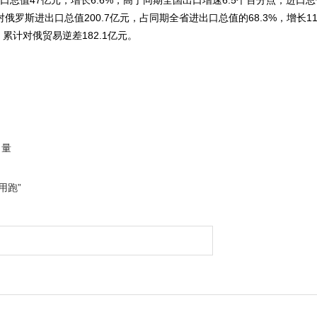
口总值47亿元，增长6.6%，高于同期全国出口增速6.5个百分点；进口总值
对俄罗斯进出口总值200.7亿元，占同期全省进出口总值的68.3%，增长1
%；累计对俄贸易逆差182.1亿元。
力量
用跑”