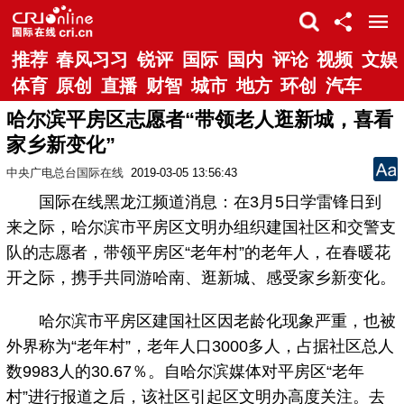
推荐
春风习习
锐评
国际
国内
评论
视频
文娱
体育
原创
直播
财智
城市
地方
环创
汽车
哈尔滨平房区志愿者“带领老人逛新城，喜看
家乡新变化”
中央广电总台国际在线
2019-03-05 13:56:43
国际在线黑龙江频道消息：在3月5日学雷锋日到
来之际，哈尔滨市平房区文明办组织建国社区和交警支
队的志愿者，带领平房区“老年村”的老年人，在春暖花
开之际，携手共同游哈南、逛新城、感受家乡新变化。
哈尔滨市平房区建国社区因老龄化现象严重，也被
外界称为“老年村”，老年人口3000多人，占据社区总人
数9983人的30.67％。自哈尔滨媒体对平房区“老年
村”进行报道之后，该社区引起区文明办高度关注。去