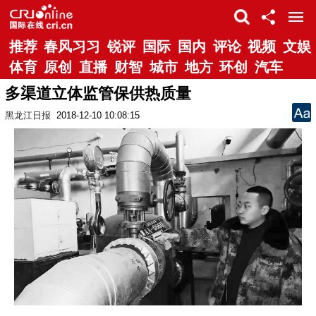
推荐
春风习习
锐评
国际
国内
评论
视频
文娱
体育
原创
直播
财智
城市
地方
环创
汽车
多渠道立体监管保供热质量
黑龙江日报
2018-12-10 10:08:15