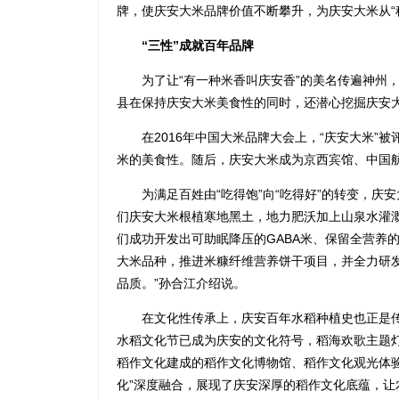
牌，使庆安大米品牌价值不断攀升，为庆安大米从“种
“三性”成就百年品牌
为了让“有一种米香叫庆安香”的美名传遍神州，
县在保持庆安大米美食性的同时，还潜心挖掘庆安
在2016年中国大米品牌大会上，“庆安大米”被
米的美食性。随后，庆安大米成为京西宾馆、中国
为满足百姓由“吃得饱”向“吃得好”的转变，庆安
们庆安大米根植寒地黑土，地力肥沃加上山泉水灌
们成功开发出可助眠降压的GABA米、保留全营养
大米品种，推进米糠纤维营养饼干项目，并全力研
品质。”孙合江介绍说。
在文化性传承上，庆安百年水稻种植史也正是传
水稻文化节已成为庆安的文化符号，稻海欢歌主题
稻作文化建成的稻作文化博物馆、稻作文化观光体验
化”深度融合，展现了庆安深厚的稻作文化底蕴，让