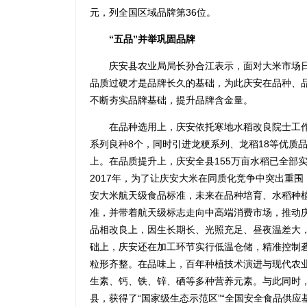
元，列全国区域品牌第36位。
“五品”并举巩固品牌
庆安县农业局局长孙合江表示，面对大米市场日
品质过硬才是品牌长久的基础，为此庆安在品种、品
不断夯实品牌基础，提升品牌含金量。
在品种选用上，庆安依托寒地水稻改良院士工作
系列良种8个，同时引进龙粳系列、龙稻18等优质
上。在品质提升上，庆安全县155万亩水稻已全部
2017年，为了让庆安大米在同质化竞争中突出重
安大米航天级食品标准，未来在品种培育、水稻种
准，并带着航天级标志走向中高端消费市场，推动
品相改良上，因生长期长、光照充足、昼夜温差大
础上，庆安还在加工环节实行低温仓储，精准控制
粒形齐整。在品味上，百年种植技术演进与现代农
生素、钙、铁、锌、硒等多种营养元素。与此同时
县，获得了“国家级生态示范区”“全国安全食品供应