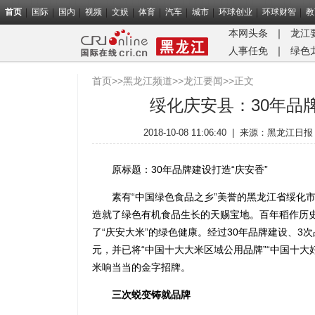
首页
国际
国内
视频
文娱
体育
汽车
城市
环球创业
环球财智
教
本网头条
｜
龙江
人事任免
｜
绿色
首页
>>
黑龙江频道
>>
龙江要闻
>>正文
绥化庆安县：30年品牌
2018-10-08 11:06:40
|
来源：
黑龙江日报
原标题：30年品牌建设打造“庆安香”
素有“中国绿色食品之乡”美誉的黑龙江省绥化市
造就了绿色有机食品生长的天赐宝地。百年稻作历
了“庆安大米”的绿色健康。经过30年品牌建设、3
元，并已将“中国十大大米区域公用品牌”“中国十大
米响当当的金字招牌。
三次蜕变铸就品牌