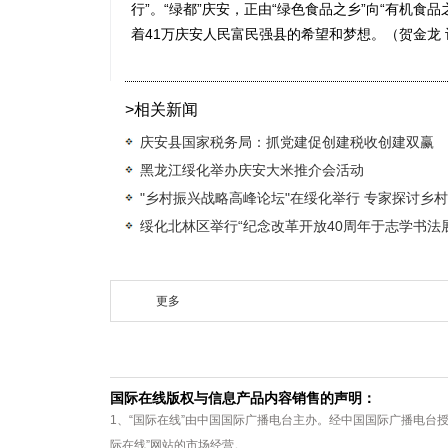
行”。“绿都”庆安，正由“绿色食品之乡”向“有机食
着41万庆安人民富民强县的希望和梦想。（贺金龙 
>相关新闻
庆安县国家税务局：抓党建促创建税收创建双赢
黑龙江绥化举办庆安大米推介会活动
"乡村振兴战略高峰论坛"在绥化举行 专家探讨乡
绥化北林区举行“纪念改革开放40周年于志学书法展
更多
国际在线版权与信息产品内容销售的声明：
1、“国际在线”由中国国际广播电台主办。经中国国际广播电台
际在线”网站的市场经营。