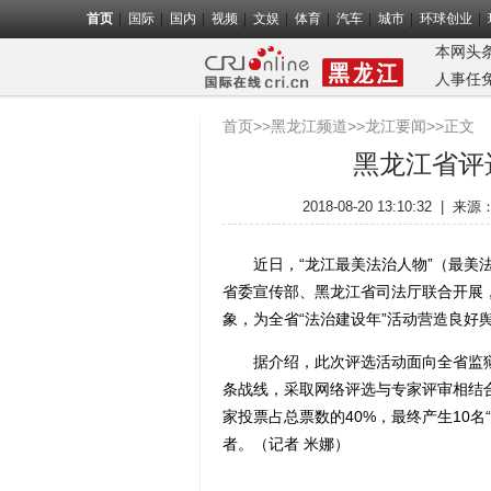
首页
国际
国内
视频
文娱
体育
汽车
城市
环球创业
本网头
人事任
首页
>>
黑龙江频道
>>
龙江要闻
>>正文
黑龙江省评
2018-08-20 13:10:32
|
来源
近日，“龙江最美法治人物”（最美法
省委宣传部、黑龙江省司法厅联合开展
象，为全省“法治建设年”活动营造良好
据介绍，此次评选活动面向全省监狱、
条战线，采取网络评选与专家评审相结
家投票占总票数的40%，最终产生10
者。（记者 米娜）