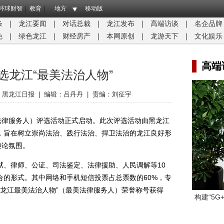
环球财智
教育
地方
移动版
条
｜
龙江要闻
｜
对话总裁
｜
龙江发布
｜
高端访谈
｜
名企品牌
免
｜
绿色龙江
｜
财经房产
｜
本网原创
｜
龙游天下
｜
文化娱乐
高端
选龙江“最美法治人物”
：
黑龙江日报
|
编辑：吕丹丹
|
责编：刘征宇
律服务人）评选活动正式启动。此次评选活动由黑龙江
，旨在树立崇尚法治、践行法治、捍卫法治的龙江良好形
舆论氛围。
律师、公证、司法鉴定、法律援助、人民调解等10
合的形式。其中网络和手机短信投票占总票数的60%，专
名“龙江最美法治人物”（最美法律服务人）荣誉称号获得
构建“5