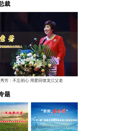
总裁
贾秀芳：不忘初心 用爱回馈龙江父老
专题