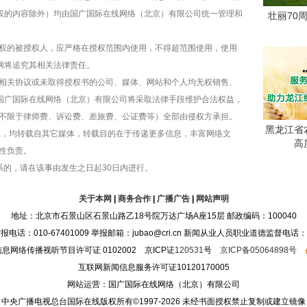
版权的内容除外）均由国广国际在线网络（北京）有限公司统一管理和
壮丽70
权的被授权人，应严格在授权范围内使用，不得超范围使用，使用
网将追究其相关法律责任。
相关协议或未取得授权书的公司、媒体、网站和个人均无权销售、
，国广国际在线网络（北京）有限公司将采取法律手段维护合法权益，
不限于律师费、诉讼费、差旅费、公证费等）全部由侵权方承担。
黑龙江省
作品，均转载自其它媒体，转载目的在于传递更多信息，丰富网络文
高
性负责。
系的，请在该事由发生之日起30日内进行。
关于本网
|
商务合作
|
广播广告
|
网站声明
地址：北京市石景山区石景山路乙18号院万达广场A座15层 邮政编码：100040
：010-67401009 举报邮箱：jubao@cri.cn 新闻从业人员职业道德监督电话：010-6
息网络传播视听节目许可证 0102002 京ICP证
120531
号
京ICP备05064898号
互联网新闻信息服务许可证10120170005
网站运营：国广国际在线网络（北京）有限公司
中央广播电视总台国际在线版权所有©1997-
2026 未经书面授权禁止复制或建立镜像