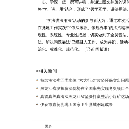
一步、学深一些，撰写讲稿，并通过图文并茂的课
将“学、讲、用”结合，形成了“领学互学、讲法用法
“学法讲法用法”活动的参与者认为，通过本次活
在党建工作实践中“依法履职、依规办事”的法治精
观性、系统性、专业性把握，切实做到了全员普法
法、解决问题靠法”已经融入工作、成为共识，活
治化、标准化、规范化。（记者 闫紫谦）
>相关新闻
持续淘汰劣五类水体 “六大行动”攻坚环保突出问题
黑龙江省发挥资源优势在全国率先实现冬奥项目全
真管真关真淘汰黑龙江省坚决打赢整治小煤矿这场
伊春市嘉荫县巩固国家卫生县城创建成果
更多