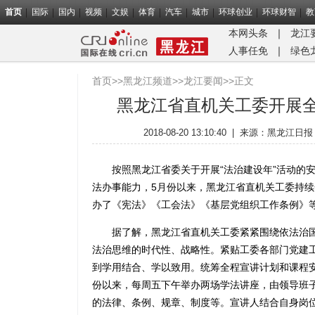
首页
国际
国内
视频
文娱
体育
汽车
城市
环球创业
环球财智
教
本网头条
｜
龙江
人事任免
｜
绿色
首页
>>
黑龙江频道
>>
龙江要闻
>>正文
黑龙江省直机关工委开展全
2018-08-20 13:10:40
|
来源：
黑龙江日报
按照黑龙江省委关于开展“法治建设年”活动的安
法办事能力，5月份以来，黑龙江省直机关工委持续
办了《宪法》《工会法》《基层党组织工作条例》
据了解，黑龙江省直机关工委紧紧围绕依法治国
法治思维的时代性、战略性。紧贴工委各部门党建
到学用结合、学以致用。统筹全程宣讲计划和课程
份以来，每周五下午举办两场学法讲座，由领导班
的法律、条例、规章、制度等。宣讲人结合自身岗