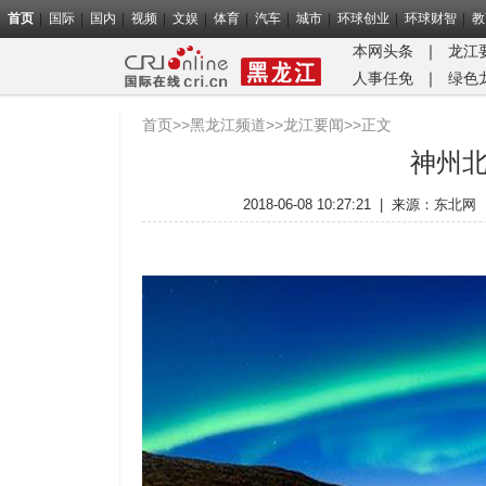
首页
国际
国内
视频
文娱
体育
汽车
城市
环球创业
环球财智
教
本网头条
｜
龙江
人事任免
｜
绿色
首页
>>
黑龙江频道
>>
龙江要闻
>>正文
神州
2018-06-08 10:27:21
|
来源：
东北网