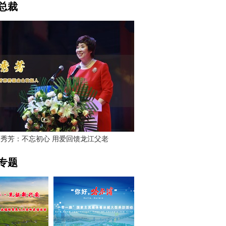
总裁
贾秀芳：不忘初心 用爱回馈龙江父老
专题