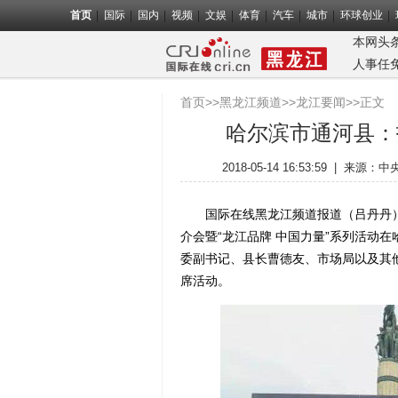
首页
国际
国内
视频
文娱
体育
汽车
城市
环球创业
本网头
人事任
首页
>>
黑龙江频道
>>
龙江要闻
>>正文
哈尔滨市通河县：
2018-05-14 16:53:59
|
来源：
中
国际在线黑龙江频道报道（吕丹丹）：
介会暨“龙江品牌 中国力量”系列活动
委副书记、县长曹德友、市场局以及其
席活动。