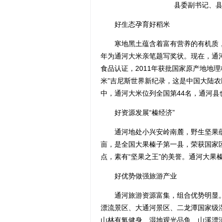
县委副书记、
好生态孕育好稻米
寒地黑土蕴含着富有营养的有机质，通
年为通河大米亲笔题写奖状。现在，通
食品认证，2011年获批国家原产地地理标
米”吉尼斯世界新纪录，这是中国大陆农
中，通河大米位列全国第44名，通河
好资源发展“榛经济”
通河地处小兴安岭南麓，野生坚果蕴藏
亩，是全国大果榛子第一县，荣获国家
点，素有“坚果之王”的美誉。通河大果
好优势做强旅游产业
通河旅游资源富集，组合优势明显。建
漂流景区、大通河景区、二龙潭国家级
山林有氧健身、湿地观光品鱼、山溪漂