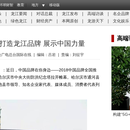
环球财智
教育
地方
移动版
条
｜
龙江要闻
｜
对话总裁
｜
龙江发布
｜
高端访谈
｜
名企品牌
免
｜
绿色龙江
｜
财经房产
｜
本网原创
｜
龙游天下
｜
文化娱乐
高端
打造龙江品牌 展示中国力量
央广电总台国际在线
|
编辑：吕岩
|
责编：刘征宇
近日，中国品牌在你身边——2018中国品牌全国推
在哈尔滨市中央大街防洪纪念塔拉开帷幕。哈尔滨市通河县
他县市领导、知名企业家代表、媒体成员、消费者代表列
构建“5