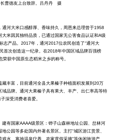
县长曹德友上台致辞。吕丹丹 摄
河大米口感醇厚、香味持久，周恩来总理曾于1958
河大米因其独特品质，已通过国家无公害食品认证和A级
志产品。2017年，通河2017位农民创造了“通河大
民首次创造这一纪录。在2018年中国区域品牌百强榜
县也荣获中国原生态稻米之乡的称号。
丰富，目前通河全县大果榛子种植面积发展到20万
区域品牌。通河大果榛子具有果大、丰产、出仁率高等特
榛子深受消费者喜爱。
有国家AAAA级景区：铧子山森林地址公园、岔林河
湿地公园等多处国内外著名景区。主打“城区游江赏景、
流戏水、寒地温泉疗养、农家度假采摘”等休闲旅游产