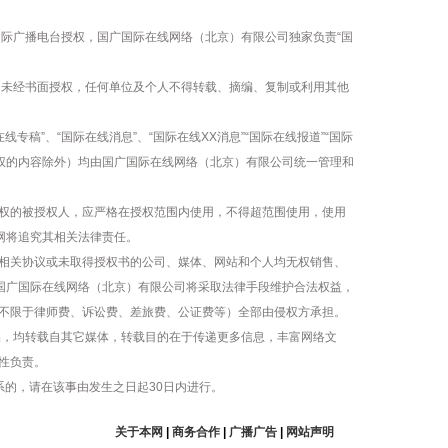
国际广播电台授权，国广国际在线网络（北京）有限公司独家负责“国
容，未经书面授权，任何单位及个人不得转载、摘编、复制或利用其他
线专稿”、“国际在线消息”、“国际在线XX消息”“国际在线报道”“国际
版权的内容除外）均由国广国际在线网络（北京）有限公司统一管理和
权的被授权人，应严格在授权范围内使用，不得超范围使用，使用
网将追究其相关法律责任。
相关协议或未取得授权书的公司、媒体、网站和个人均无权销售、
，国广国际在线网络（北京）有限公司将采取法律手段维护合法权益，
不限于律师费、诉讼费、差旅费、公证费等）全部由侵权方承担。
作品，均转载自其它媒体，转载目的在于传递更多信息，丰富网络文
性负责。
系的，请在该事由发生之日起30日内进行。
关于本网
|
商务合作
|
广播广告
|
网站声明