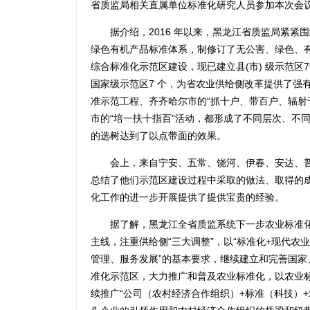
省质监局相关直属单位标准化研究人员参加本次会
据介绍，2016 年以来，黑龙江省质监局紧紧
绿色有机产品标准体系，制修订了无公害、绿色、有
综合标准化示范区建设，现已建立县(市) 级示范区7
国家级示范区7 个，为省农业供给侧改革提供了强有
准示范工程、齐齐哈尔市的“抓十户、带百户、辐射千
市的“培一扶十指百”活动，都形成了不同层次、不
的选树达到了以点带面的效果。
会上，来自宁安、五常、饶河、伊春、安达、普
总结了他们示范区建设过程中采取的做法、取得的
化工作的进一步开展提供了提供宝贵的经验。
据了解，黑龙江全省质监系统下一步农业标准化
主线，注重供给侧“三大调整”，以“标准化+现代农
管理、服务发展”的基本要求，继续建立和完善国
准化示范区，大力推广和普及农业标准化，以农业
续推广“公司（农村经济合作组织）+标准（科技）+