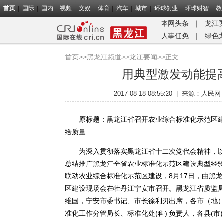
首页
国际
国内
视频
文娱
体育
汽车
城市
环球创业
环球财智
教
本网头条
｜
龙江
人事任免
｜
绿色
首页
>>
黑龙江频道
>>
龙江要闻
>>正文
用典型激发动能提
2017-08-18 08:55:20
|
来源：
人民网
原标题：黑龙江省召开农业综合标准化示范区建
给质量
为深入贯彻落实黑龙江省十二次党代会精神，以及
总结推广黑龙江全省农业标准化示范区建设典型经
联动农业综合标准化示范区建设，8月17日，由黑
区建设现场会在牡丹江宁安市召开。黑龙江省质监
维国，宁安市委书记、市长徐利刃出席，各市（地
准化工作分管局长、标准化处(科) 负责人，各县(