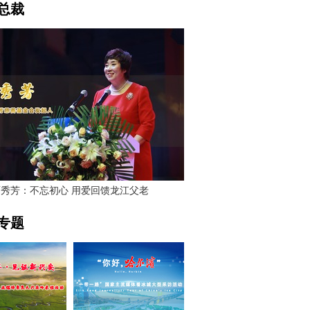
总裁
贾秀芳：不忘初心 用爱回馈龙江父老
专题