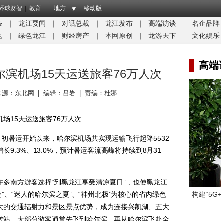
环球财智
教育
地方
移动版
条
｜
龙江要闻
｜
对话总裁
｜
龙江发布
｜
高端访谈
｜
名企品牌
免
｜
绿色龙江
｜
财经房产
｜
本网原创
｜
龙游天下
｜
文化娱乐
高端
滨机场15天运送旅客76万人次
来源：
东北网
|
编辑：吕岩
|
责编：杜娜
15天运送旅客76万人次
初暑运开始以来，哈尔滨机场共实现运输飞行起降5532
长9.3%、13.0%，预计暑运客流高峰将持续到8月31
南方游客选择“到黑龙江享受清凉夏日”，也使黑龙江
处”、“迷人的哈尔滨之夏”、“神州北极”为核心的省内绿色
构建“5
大的交通辐射力和景区景点优势，成为连接兴凯湖、五大
转站，大部分游客通常先飞到哈尔滨，再从哈尔滨飞赴全