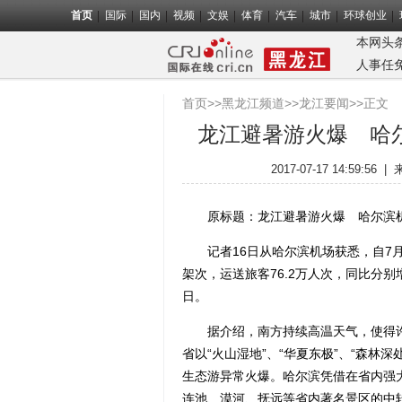
首页
国际
国内
视频
文娱
体育
汽车
城市
环球创业
本网头
人事任
首页
>>
黑龙江频道
>>
龙江要闻
>>正文
龙江避暑游火爆 哈尔
2017-07-17 14:59:56
|
原标题：龙江避暑游火爆 哈尔滨机场
记者16日从哈尔滨机场获悉，自7月
架次，运送旅客76.2万人次，同比分别增
日。
据介绍，南方持续高温天气，使得许多
省以“火山湿地”、“华夏东极”、“森林深
生态游异常火爆。哈尔滨凭借在省内强
连池、漠河、抚远等省内著名景区的中